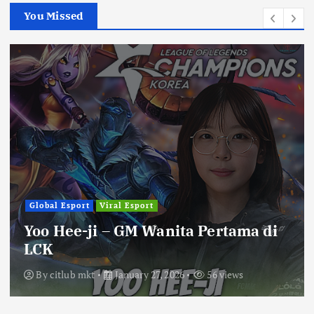
You Missed
Global Esport
Viral Esport
Yoo Hee-ji – GM Wanita Pertama di
LCK
By
citlub mkt
January 27, 2026
56 views