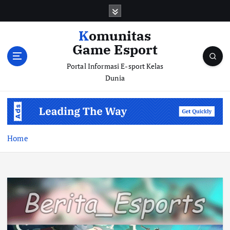
S
k
i
Komunitas
p
Game Esport
t
o
Portal Informasi E-sport Kelas
c
Dunia
o
n
t
e
n
Home
t