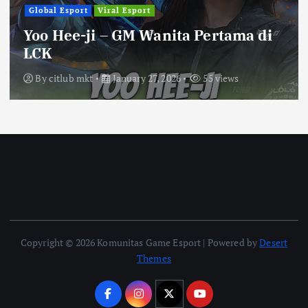
Global Esport
Viral Esport
Yoo Hee-ji – GM Wanita Pertama di
LCK
By
citlub mkt
January 27, 2026
55 views
Copyright © 2026 Komunitas Game Esport | Powered by
Desert
Themes