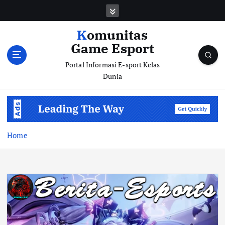
S
k
i
Komunitas
p
Game Esport
t
o
Portal Informasi E-sport Kelas
c
Dunia
o
n
t
e
n
Home
t