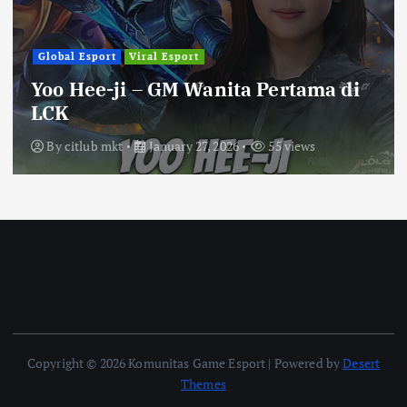
Global Esport
Viral Esport
Yoo Hee-ji – GM Wanita Pertama di
LCK
By
citlub mkt
January 27, 2026
55 views
Copyright © 2026 Komunitas Game Esport | Powered by
Desert
Themes