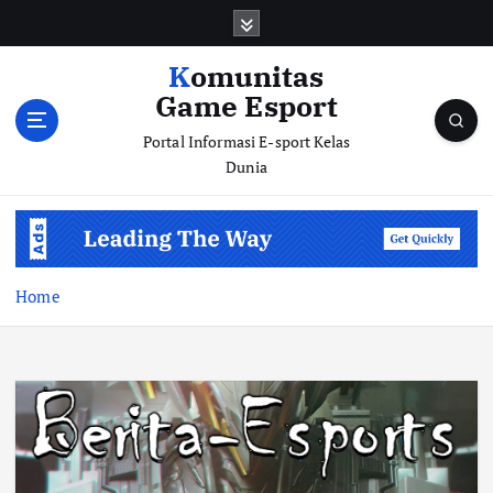
S
k
i
Komunitas
p
Game Esport
t
o
Portal Informasi E-sport Kelas
c
Dunia
o
n
t
e
n
Home
t