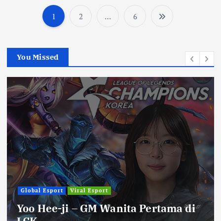
1
2
…
6
P
o
You Missed
s
t
s
p
a
g
Global Esport
Viral Esport
Yoo Hee-ji – GM Wanita Pertama di
i
LCK