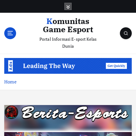
S
k
i
Komunitas
p
Game Esport
t
o
Portal Informasi E-sport Kelas
c
Dunia
o
n
t
e
n
Home
t