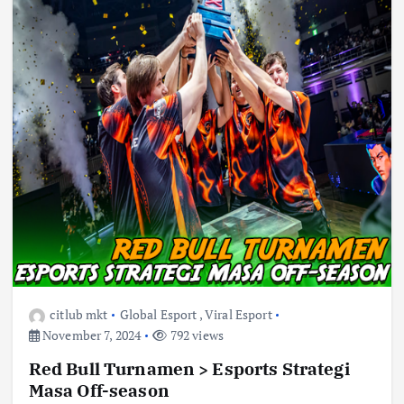
citlub mkt
Global Esport
,
Viral Esport
November 7, 2024
792 views
Red Bull Turnamen > Esports Strategi
Masa Off-season