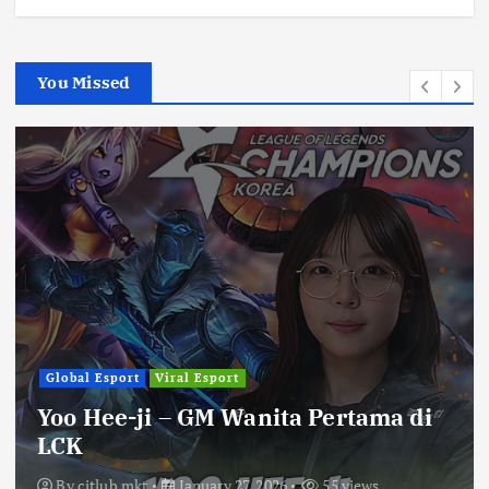
You Missed
Global Esport
Viral Esport
Yoo Hee-ji – GM Wanita Pertama di
LCK
By
citlub mkt
January 27, 2026
55 views