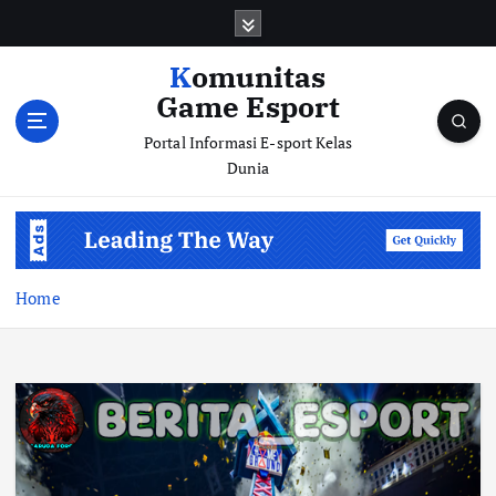
S
k
i
Komunitas
p
Game Esport
t
o
Portal Informasi E-sport Kelas
c
Dunia
o
n
t
e
n
Home
t