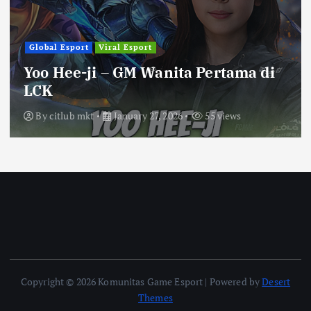
Global Esport
Viral Esport
Yoo Hee-ji – GM Wanita Pertama di
LCK
By
citlub mkt
January 27, 2026
55 views
Copyright © 2026 Komunitas Game Esport | Powered by
Desert
Themes