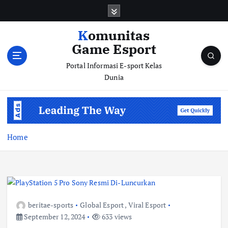
S
k
i
Komunitas
p
Game Esport
t
o
Portal Informasi E-sport Kelas
c
Dunia
o
n
t
e
n
Home
t
beritae-sports
Global Esport
,
Viral Esport
September 12, 2024
633 views