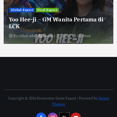
Global Esport
Viral Esport
Yoo Hee-ji – GM Wanita Pertama di
LCK
By
citlub mkt
January 27, 2026
56 views
Copyright © 2026 Komunitas Game Esport | Powered by
Desert
Themes