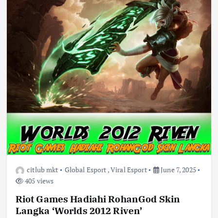
citlub mkt
Global Esport
,
Viral Esport
June 7, 2025
405 views
Riot Games Hadiahi RohanGod Skin
Langka ‘Worlds 2012 Riven’