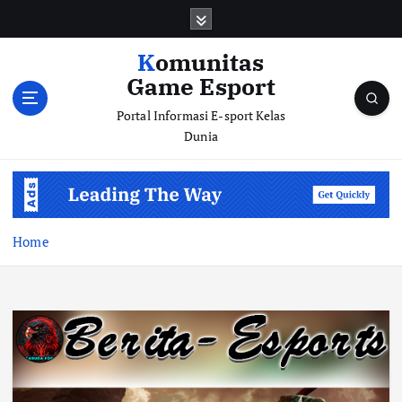
S
k
i
Komunitas
p
Game Esport
t
o
Portal Informasi E-sport Kelas
c
Dunia
o
n
t
e
n
Home
t