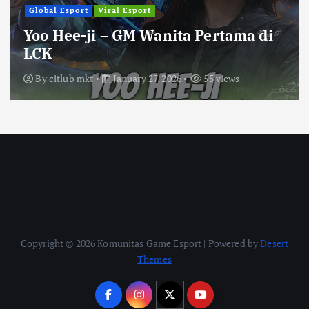
Global Esport
Viral Esport
Yoo Hee-ji – GM Wanita Pertama di
LCK
By
citlub mkt
January 27, 2026
55 views
Copyright © 2026 Komunitas Game Esport | Powered by
Desert
Themes