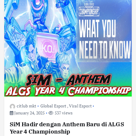
citlub mkt
Global Esport
,
Viral Esport
January 24, 2025
537 views
SiM Hadir dengan Anthem Baru di ALGS
Year 4 Championship