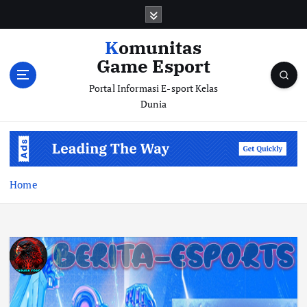
S
k
i
Komunitas
p
Game Esport
t
o
Portal Informasi E-sport Kelas
c
Dunia
o
n
t
e
n
Home
t