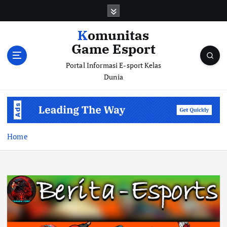
S
k
i
Komunitas
p
Game Esport
t
o
Portal Informasi E-sport Kelas
c
Dunia
o
n
t
e
n
Home
t