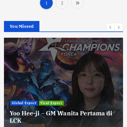
1
2
P
o
You Missed
s
t
s
p
a
g
Global Esport
Viral Esport
Yoo Hee-ji – GM Wanita Pertama di
i
LCK