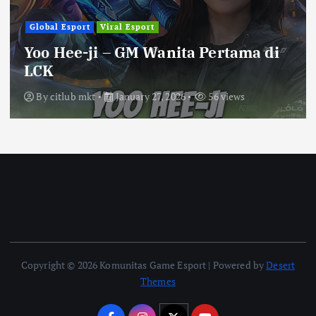
Global Esport
Viral Esport
Yoo Hee-ji – GM Wanita Pertama di
LCK
By
citlub mkt
January 27, 2026
56 views
Copyright © 2026 Komunitas Game Esport | Powered by
Desert
Themes