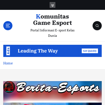
S
k
i
Komunitas
p
Game Esport
t
o
Portal Informasi E-sport Kelas
c
Dunia
o
n
t
e
n
Home
t