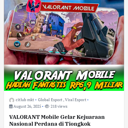
citlub mkt
Global Esport
,
Viral Esport
August 26, 2025
218 views
VALORANT Mobile Gelar Kejuaraan
Nasional Perdana di Tiongkok